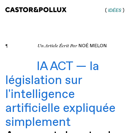
(
IDÉES
)
Castor & Pollux |
Agence de
communication
¶
Un Article Écrit Par
NOÉ MELON
digitale
IA ACT — la
législation sur
l'intelligence
artificielle expliquée
simplement