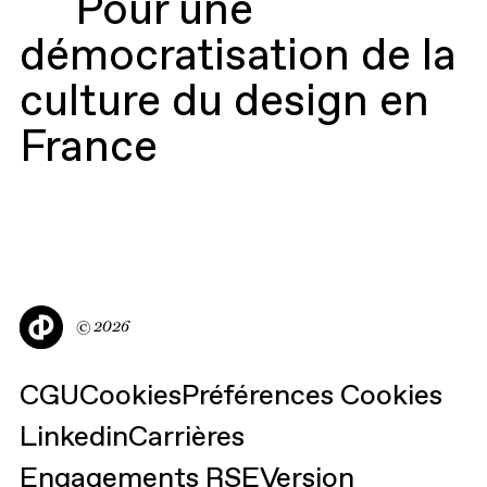
Pour une
Pour une
démocratisation de la
démocratisation de la
culture du design en
culture du design en
France
France
Castor
©
2026
&
CGU
Cookies
Préférences Cookies
Pollux
Linkedin
Carrières
|
Engagements RSE
Version