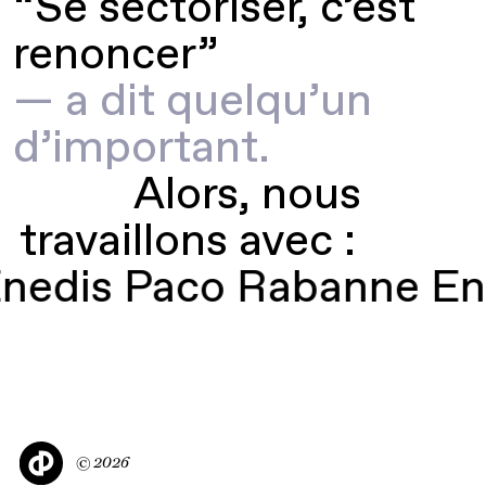
“Se sectoriser, c’est
renoncer”
—
a dit quelqu’un
d’important.
Alors, nous
travaillons avec :
s Paco Rabanne Engie L
Castor
©
2026