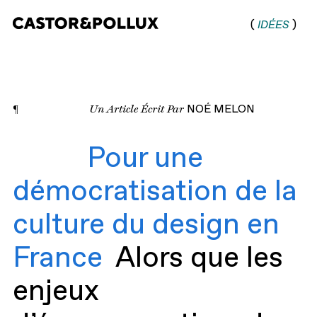
(
IDÉES
)
Castor & Pollux |
Agence de
communication
¶
Un Article Écrit Par
NOÉ MELON
digitale
Pour une
démocratisation de la
culture du design en
France
Alors que les
enjeux