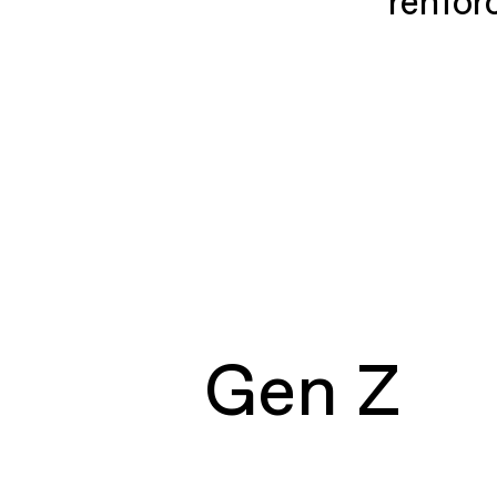
renforc
Gen Z
Gen Z