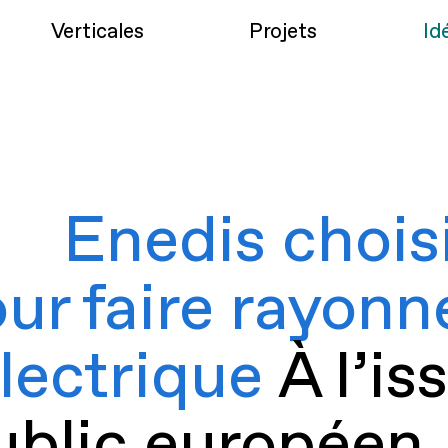
Verticales
Projets
Id
Enedis chois
ur faire rayonn
lectrique
À l’i
public européen,