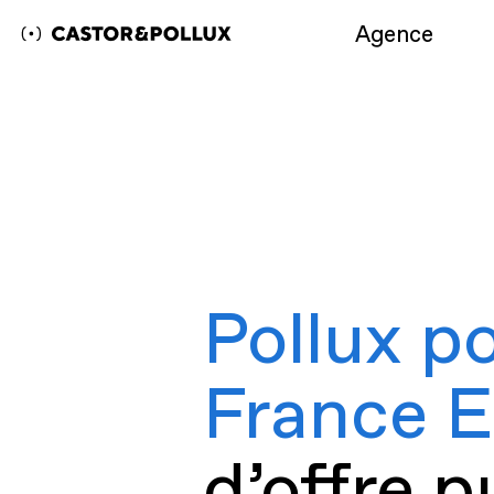
Agence
Castor & Pollux | Agence de communication
digitale
Pollux po
France E
d’offre 