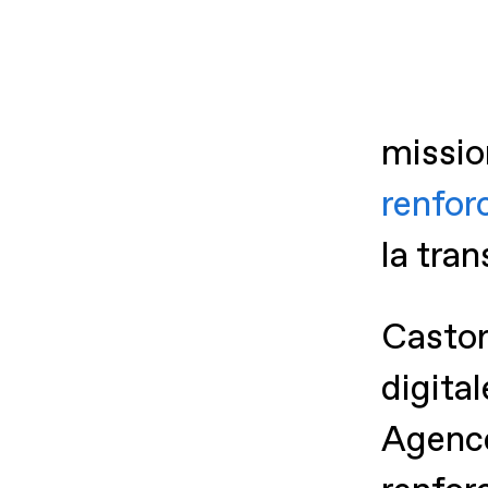
missi
renfor
la tran
Castor
digita
Agence