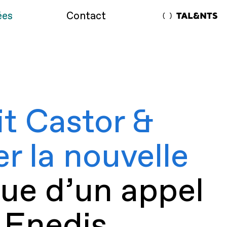
ées
Contact
Talents | Cabinet de
placement
it Castor &
er la nouvelle
ssue d’un appel
 Enedis,