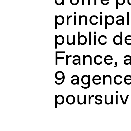
principa
public de
France, 
9 agence
poursuivr