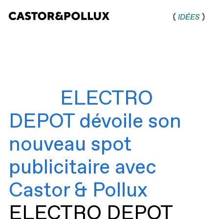
(
IDÉES
)
Castor & Pollux |
Agence de
communication
digitale
ELECTRO
DEPOT dévoile son
nouveau spot
publicitaire avec
Castor & Pollux
ELECTRO DEPOT