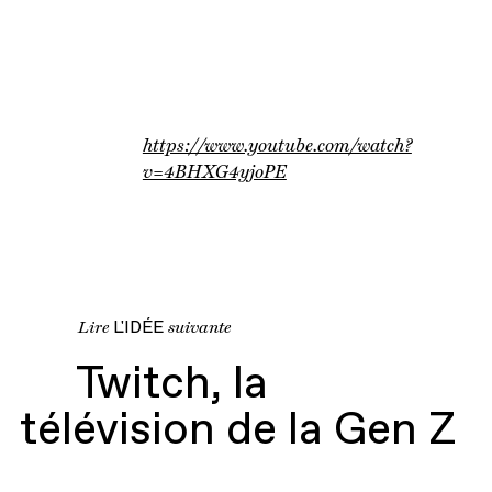
https://www.youtube.com/watch?
v=4BHXG4yjoPE
Lire
L'IDÉE
suivante
Twitch, la
Twitch, la
télévision de la Gen Z
télévision de la Gen Z