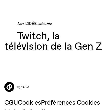
Lire
L'IDÉE
suivante
Twitch, la
Twitch, la
télévision de la Gen Z
télévision de la Gen Z
Castor
©
2026
&
CGU
Cookies
Préférences Cookies
Pollux