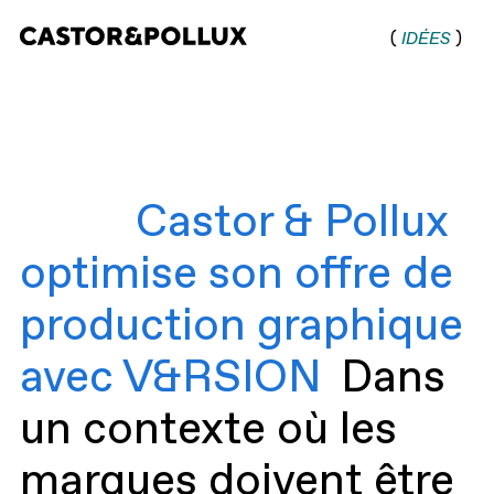
(
IDÉES
)
Castor & Pollux |
Agence de
communication
digitale
Castor & Pollux
optimise son offre de
production graphique
avec V&RSION
Dans
un contexte où les
marques doivent être